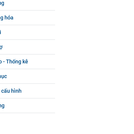
ng
g hóa
i
ợ
o - Thống kê
mục
 cấu hình
ng