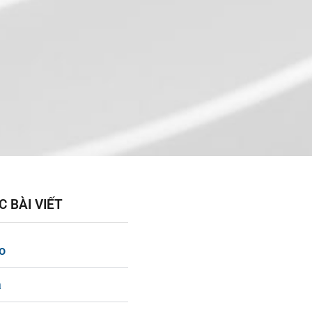
 BÀI VIẾT
ạo
á