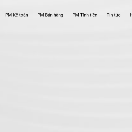
PM Kế toán
PM Bán hàng
PM Tính tiền
Tin tức