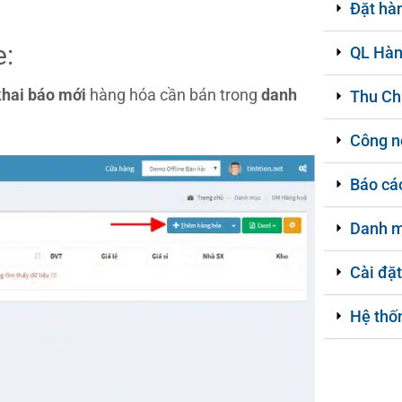
Đặt hà
e:
QL Hàn
khai báo mới
hàng hóa cần bán trong
danh
Thu Ch
Công n
Báo cá
Danh 
Cài đặt
Hệ thố