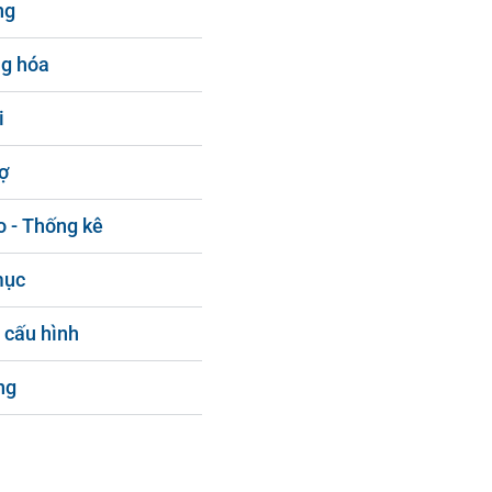
ng
g hóa
i
ợ
o - Thống kê
mục
 cấu hình
ng