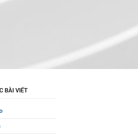
 BÀI VIẾT
ạo
á