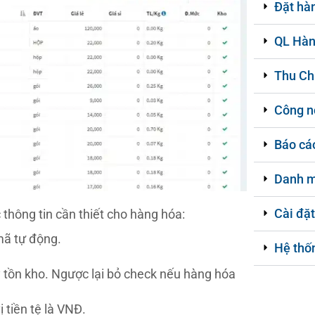
Đặt hà
QL Hàn
Thu Ch
Công n
Báo cá
Danh 
Cài đặt
 thông tin cần thiết cho hàng hóa:
mã tự động.
Hệ thố
 tồn kho. Ngược lại bỏ check nếu hàng hóa
ị tiền tệ là VNĐ.