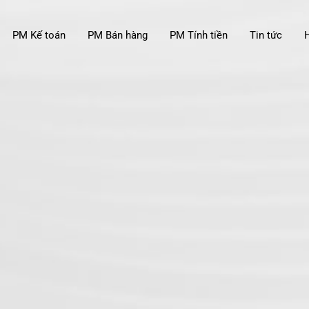
PM Kế toán
PM Bán hàng
PM Tính tiền
Tin tức