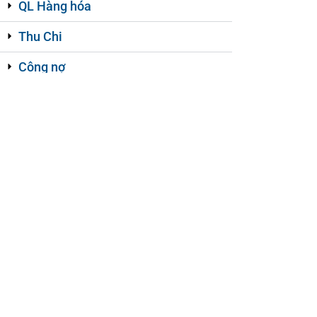
QL Hàng hóa
Thu Chi
Công nợ
Báo cáo - Thống kê
Danh mục
Cài đặt cấu hình
Hệ thống