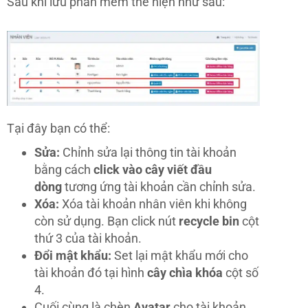
Sau khi lưu phần mềm thể hiện như sau:
Tại đây bạn có thể:
Sửa:
Chỉnh sửa lại thông tin tài khoản
bằng cách
click vào cây viết đầu
dòng
tương ứng tài khoản cần chỉnh sửa.
Xóa:
Xóa tài khoản nhân viên khi không
còn sử dụng. Bạn click nút
recycle bin
cột
thứ 3 của tài khoản.
Đổi mật khẩu:
Set lại mật khẩu mới cho
tài khoản đó tại hình
cây chìa khóa
cột số
4.
Cuối cùng là chèn
Avatar
cho tài khoản