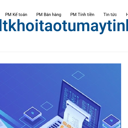
PM Kế toán
PM Bán hàng
PM Tính tiền
Tin tức
tkhoitaotumaytin